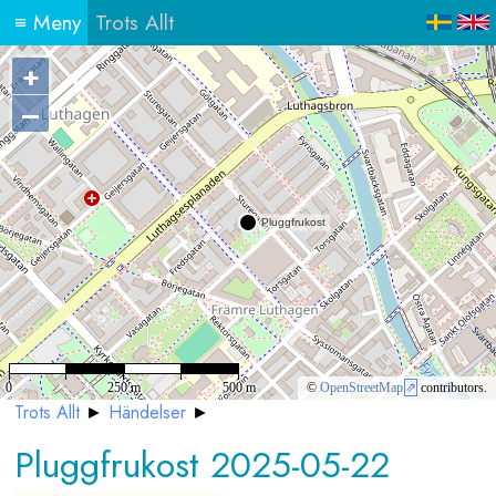
≡
Meny
Trots Allt
+
–
0
250 m
500 m
©
OpenStreetMap
contributors.
Trots Allt
►
Händelser
►
Pluggfrukost 2025-05-22