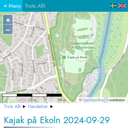
≡
Meny
Trots Allt
+
–
0
250 m
500 m
©
OpenStreetMap
contributors.
Trots Allt
►
Händelser
►
Kajak på Ekoln 2024-09-29